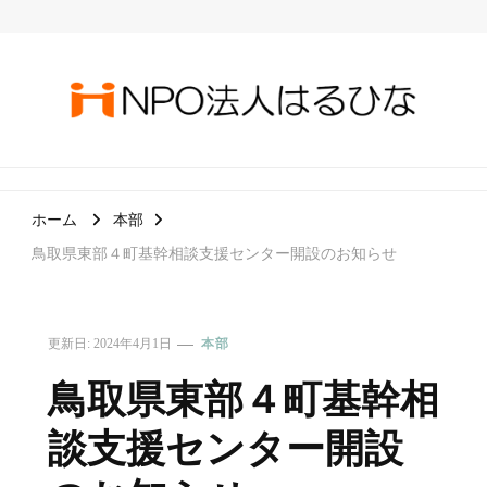
ＮＰＯ法人はるひな
誰もが安心して過ごせる社会を目指して
ホーム
本部
鳥取県東部４町基幹相談支援センター開設のお知らせ
更新日:
2024年4月1日
本部
鳥取県東部４町基幹相
談支援センター開設