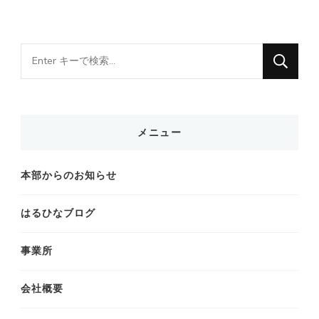
な
に
か
お
メニュー
探
し
本部からのお知らせ
で
す
はるひなブログ
か
?
事業所
会社概要