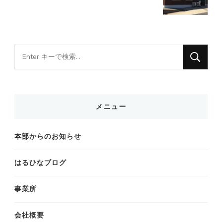
な
に
か
お
メニュー
探
し
本部からのお知らせ
で
す
はるひなブログ
か
?
事業所
会社概要