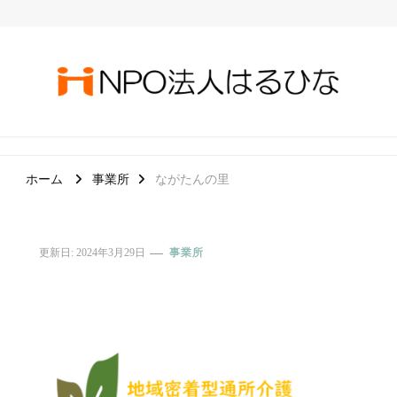
ＮＰＯ法人はるひな
誰もが安心して過ごせる社会を目指して
ホーム
事業所
ながたんの里
更新日:
2024年3月29日
事業所